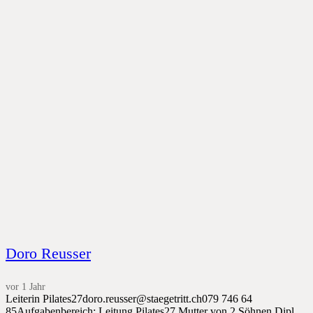
Doro Reusser
vor 1 Jahr
Leiterin Pilates27doro.reusser@staegetritt.ch079 746 64
85Aufgabenbereich: Leitung Pilates27 Mutter von 2 Söhnen Dipl.