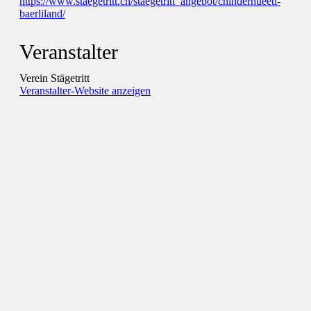
https://www.staegetritt.ch/staegetritt_angebot/chinderhueeti-
baerliland/
Veranstalter
Verein Stägetritt
Veranstalter-Website anzeigen