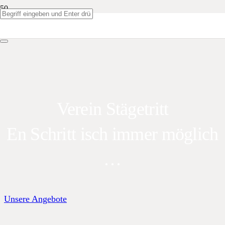
Verein Stägetritt
En Schritt isch immer möglich
…
Unsere Angebote