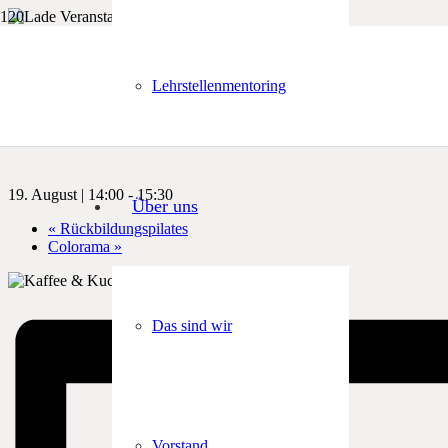
« Alle Veranstaltungen
Lehrstellenmentoring
Kaffee & Kuchen
19. August | 14:00
-
15:30
Über uns
«
Rückbildungspilates
Colorama
»
Das sind wir
Vorstand