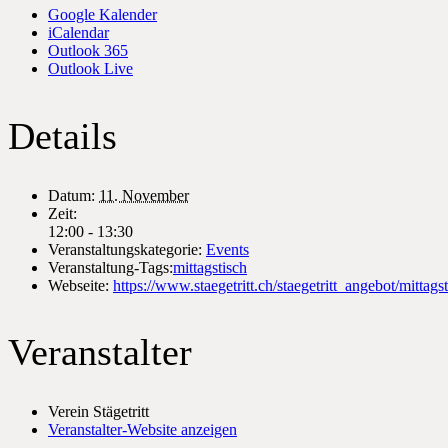
Google Kalender
iCalendar
Outlook 365
Outlook Live
Details
Datum:
11. November
Zeit:
12:00 - 13:30
Veranstaltungskategorie:
Events
Veranstaltung-Tags:
mittagstisch
Webseite:
https://www.staegetritt.ch/staegetritt_angebot/mittagst
Veranstalter
Verein Stägetritt
Veranstalter-Website anzeigen