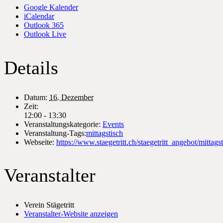
Google Kalender
iCalendar
Outlook 365
Outlook Live
Details
Datum:
16. Dezember
Zeit:
12:00 - 13:30
Veranstaltungskategorie:
Events
Veranstaltung-Tags:
mittagstisch
Webseite:
https://www.staegetritt.ch/staegetritt_angebot/mittagst
Veranstalter
Verein Stägetritt
Veranstalter-Website anzeigen