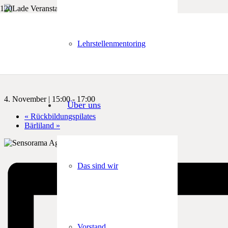
« Alle Veranstaltungen
Lehrstellenmentoring
Sensorama
4. November | 15:00
-
17:00
Über uns
«
Rückbildungspilates
Bärliland
»
Das sind wir
Vorstand