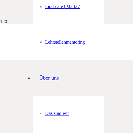
food-care | Märt27
Lehrstellenmentoring
Über uns
Das sind wir