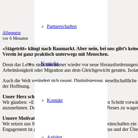
Partnerschaften
Allgemein
vor 6 Monaten
«Stägetritt» klingt nach Baumarkt. Aber nein, bei uns gibt’s ke
Verein ist ganz praktisch unterwegs mit Menschen.
Kontakt
Denn das Leben stellt uns immer wieder vor neue Herausforderungen: E
Arbeitslosigkeit oder Migration aus dem Gleichgewicht geraten. Isolat
Auch die Welt verändert sich rasant. Digitalisierung, gesellschaftl
der Hoffnung.
Unser Herz schlägt für den nächsten Schritt
Kontakt
Wir glauben: «En Schritt isch immer möglich…» Einen Schritt vorwärts
anzunehmen. Der Schritt, sich zu öffnen. Der Schritt, Neues zu wagen
Unsere Motivation
Wir setzen uns für Familien, Einzelpersonen und Gemeinschaften ein 
Engagement ist getragen vom Glauben an Jesus Christus und der Üb
Anfahrt